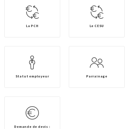
La PCH
Le CESU
Statut employeur
Parrainage
Demande de devis :