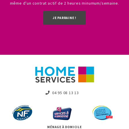
même d’un contrat actif de 2 heures minumum/semaine.
JE PARRAINE !
04 95 08 13 13
MÉNAGE À DOMICILE