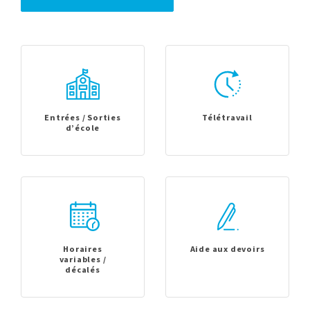
Entrées / Sorties
Télétravail
d’école
Horaires
Aide aux devoirs
variables /
décalés