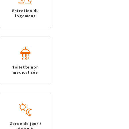
Entretien du
logement
Toilette non
médicalisée
Garde de jour /
de nuit