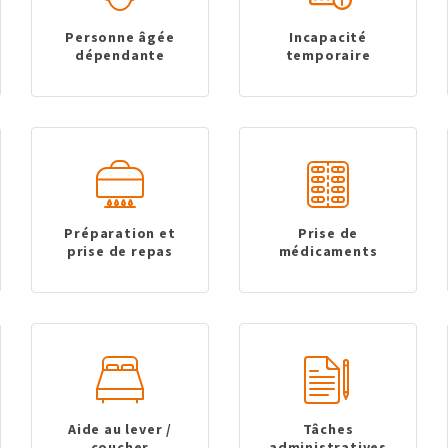
Personne âgée
Incapacité
dépendante
temporaire
Préparation et
Prise de
prise de repas
médicaments
Aide au lever /
Tâches
coucher
administratives