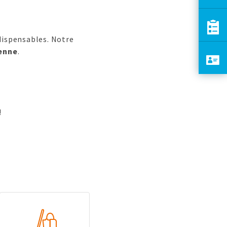
ndispensables. Notre
ienne
.
!