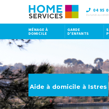
04 95 0
Du lundi au vendr
MÉNAGE À
GARDE
S
DOMICILE
D'ENFANTS
P
Aide à domicile à Istres