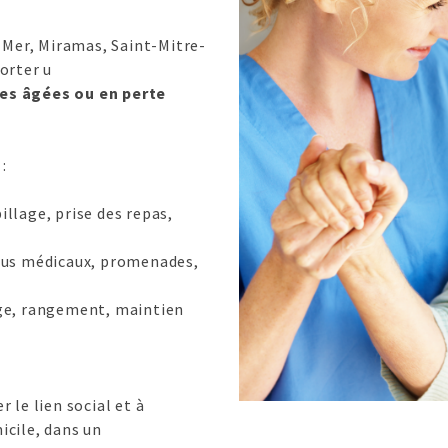
-Mer, Miramas, Saint-Mitre-
orter u
es âgées ou en perte
:
billage, prise des repas,
ous médicaux, promenades,
ge, rangement, maintien
 le lien social et à
cile, dans un