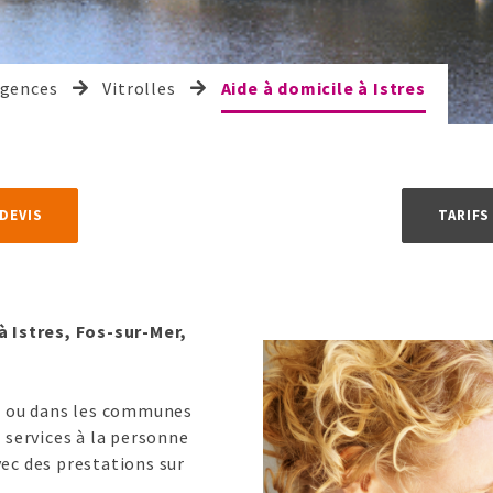
agences
Vitrolles
Aide à domicile à Istres
 DEVIS
TARIFS
à Istres, Fos-sur-Mer,
es ou dans les communes
 services à la personne
ec des prestations sur