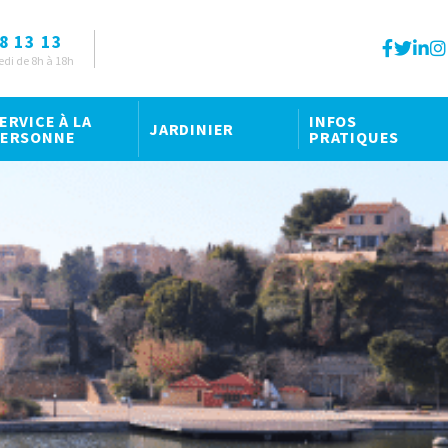
8 13 13
edi de 8h à 18h
ERVICE À LA
INFOS
JARDINIER
ERSONNE
PRATIQUES