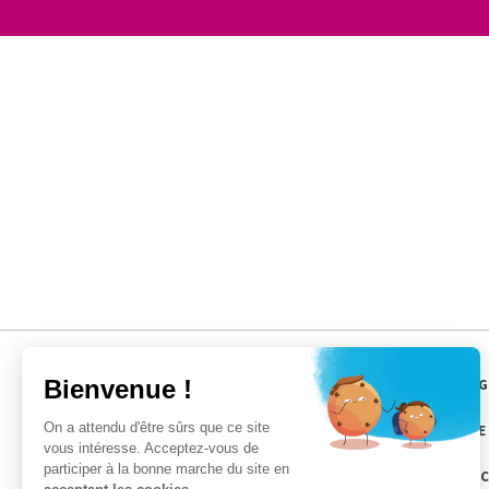
MÉNAG
GARDE
04 95 08 13 13
SERVI